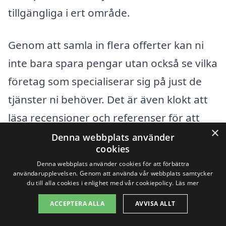
tillgängliga i ert område.
Genom att samla in flera offerter kan ni
inte bara spara pengar utan också se vilka
företag som specialiserar sig på just de
tjänster ni behöver. Det är även klokt att
läsa recensioner och referenser för att
×
säkerställa att ni väljer ett pålitligt och
Denna webbplats använder
cookies
erfaret städföretag. Med rätt information
Denna webbplats använder cookies för att förbättra
kan ni finna en kostnadseffektiv lösning
användarupplevelsen. Genom att använda vår webbplats samtycker
du till alla cookies i enlighet med vår cookiepolicy.
Läs mer
för er kontorsstädning i Källby som
ACCEPTERA ALLA
AVVISA ALLT
uppfyller alla era krav.