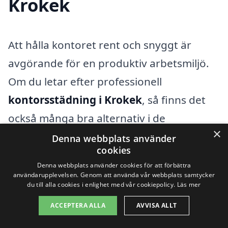
Krokek
Att hålla kontoret rent och snyggt är
avgörande för en produktiv arbetsmiljö.
Om du letar efter professionell
kontorsstädning i Krokek
, så finns det
också många bra alternativ i de
×
närliggande städerna. Här kan du enkelt
Denna webbplats använder
cookies
hitta städföretag som kan ge dig ett
Denna webbplats använder cookies för att förbättra
kostnadsförslag och hjälpa dig med dina
användarupplevelsen. Genom att använda vår webbplats samtycker
du till alla cookies i enlighet med vår cookiepolicy.
Läs mer
städbehov.
ACCEPTERA ALLA
AVVISA ALLT
När du söker efter kontorsstädning i