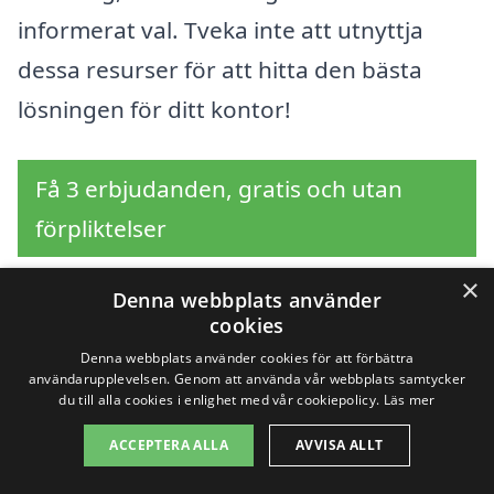
informerat val. Tveka inte att utnyttja
dessa resurser för att hitta den bästa
lösningen för ditt kontor!
Få 3 erbjudanden, gratis och utan
förpliktelser
×
Denna webbplats använder
cookies
Sök efter professionell
Denna webbplats använder cookies för att förbättra
användarupplevelsen. Genom att använda vår webbplats samtycker
kontorsstädning i
du till alla cookies i enlighet med vår cookiepolicy.
Läs mer
andra städer nära Norr
ACCEPTERA ALLA
AVVISA ALLT