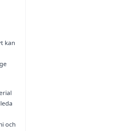
vt kan
 ge
erial
 leda
mi och