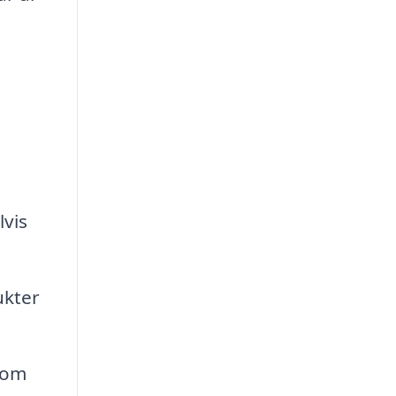
vis
ukter
 om