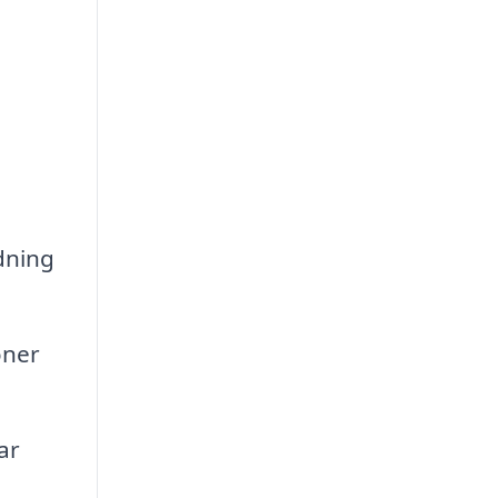
dning
oner
ar