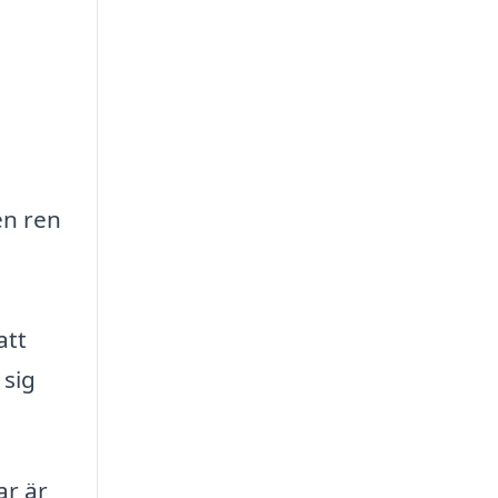
en ren
att
 sig
r är