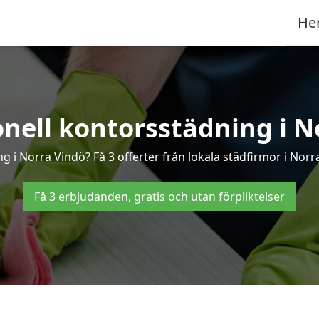
He
onell kontorsstädning i N
g i Norra Vindö? Få 3 offerter från lokala städfirmor i Nor
Få 3 erbjudanden, gratis och utan förpliktelser