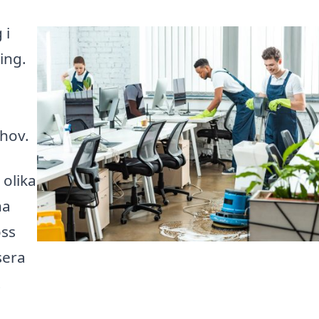
 i
ing.
ehov.
 olika
na
oss
sera
t