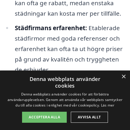
kan ofta ge rabatt, medan enstaka
städningar kan kosta mer per tillfälle.
Städfirmans erfarenhet:
Etablerade
städfirmor med goda referenser och
erfarenhet kan ofta ta ut högre priser
på grund av kvalitén och tryggheten
de erbjuder.
×
Denna webbplats använder
Geografiskt läge:
Kostnader för
cookies
transport och logistik spelar också en
Denna webbplats använder cookies för att förbättra
användarupplevelsen. Genom att använda vår webbplats samtycker
roll. Om städfirman har en kort
du till alla cookies i enlighet med vår cookiepolicy.
Läs mer
avstånd att resa till din kontorslokal i
ACCEPTERA ALLA
AVVISA ALLT
Ramvik, kan detta eventuellt påverka