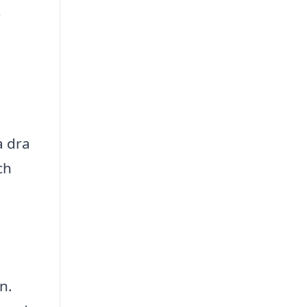
r
h
a dra
ch
n.