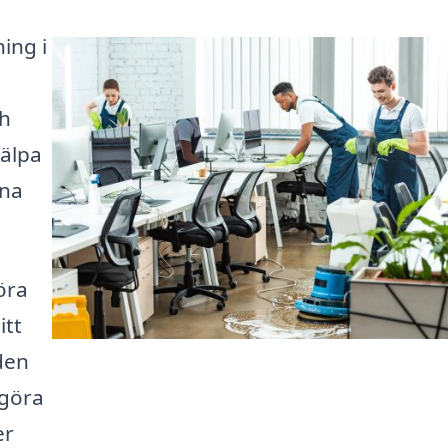
ing i
ch
jälpa
ina
öra
itt
den
 göra
er