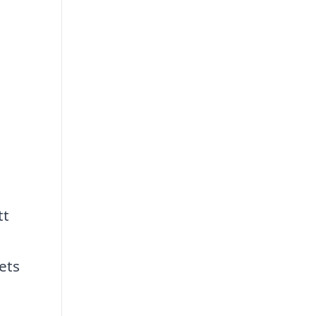
tt
ets