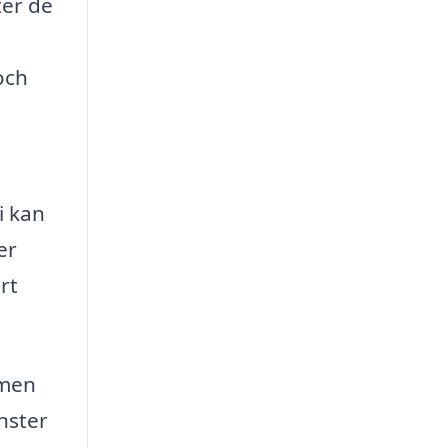
ter de
a
och
i kan
er
rt
rmen
nster