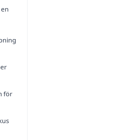
 en
pning
mer
 för
kus