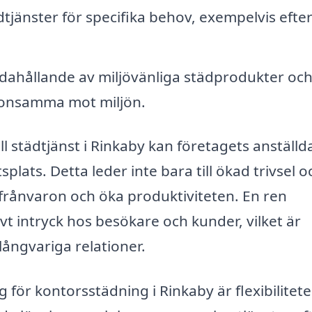
jänster för specifika behov, exempelvis efte
dahållande av miljövänliga städprodukter oc
konsamma mot miljön.
l städtjänst i Rinkaby kan företagets anställd
lats. Detta leder inte bara till ökad trivsel o
kfrånvaron och öka produktiviteten. En ren
ivt intryck hos besökare och kunder, vilket är
ångvariga relationer.
 för kontorsstädning i Rinkaby är flexibilitete