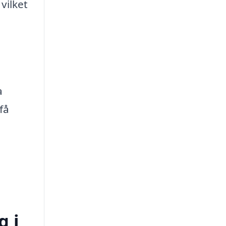
vilket
a
få
g i