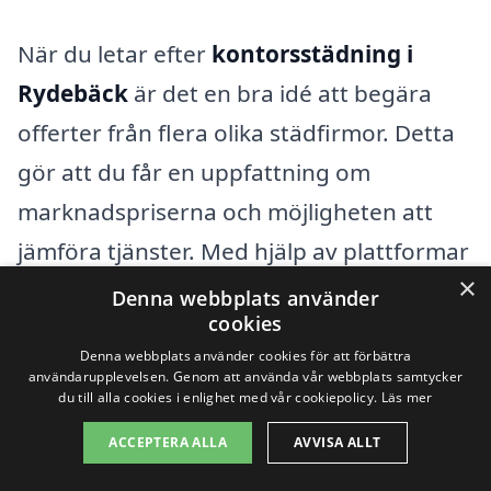
När du letar efter
kontorsstädning i
Rydebäck
är det en bra idé att begära
offerter från flera olika städfirmor. Detta
gör att du får en uppfattning om
marknadspriserna och möjligheten att
jämföra tjänster. Med hjälp av plattformar
×
som
xn--kontorsstdning-pris-owb.se
kan
Denna webbplats använder
cookies
du enkelt hitta lokala företag och få
Denna webbplats använder cookies för att förbättra
skräddarsydda offerter som passar dina
användarupplevelsen. Genom att använda vår webbplats samtycker
du till alla cookies i enlighet med vår cookiepolicy.
Läs mer
behov.
ACCEPTERA ALLA
AVVISA ALLT
Sammanfattningsvis är det viktigt att vara