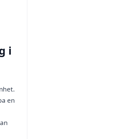
g i
mhet.
pa en
man