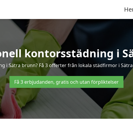
He
onell kontorsstädning i S
ng i Sätra brunn? Få 3 offerter från lokala städfirmor i Sätr
Få 3 erbjudanden, gratis och utan förpliktelser