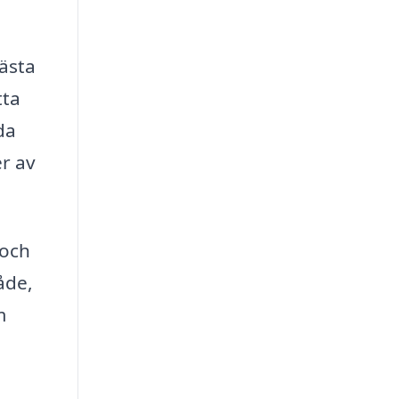
bästa
tta
da
er av
 och
åde,
m