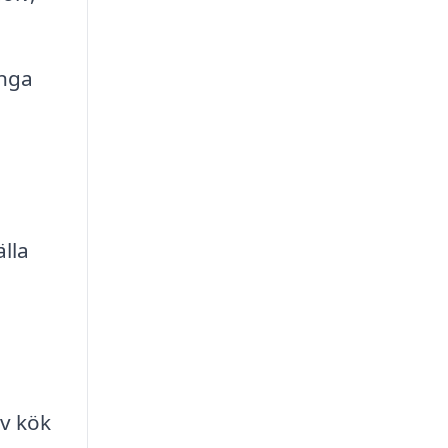
inga
älla
h
v kök