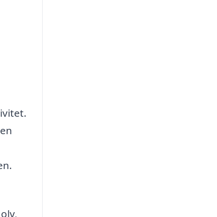
vitet.
 en
en.
olv,