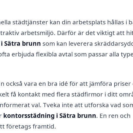
lla städtjänster kan din arbetsplats hållas i 
ttraktiv arbetsmiljö. Därför är det viktigt att hi
i Sätra brunn
som kan leverera skräddarsyd
ta erbjuda flexibla avtal som passar alla typ
an också vara en bra idé för att jämföra priser
elt få kontakt med flera städfirmor i ditt omr
t informerat val. Tveka inte att utforska vad so
ör
kontorsstädning i Sätra brunn
. En ren och
itt företags framtid.