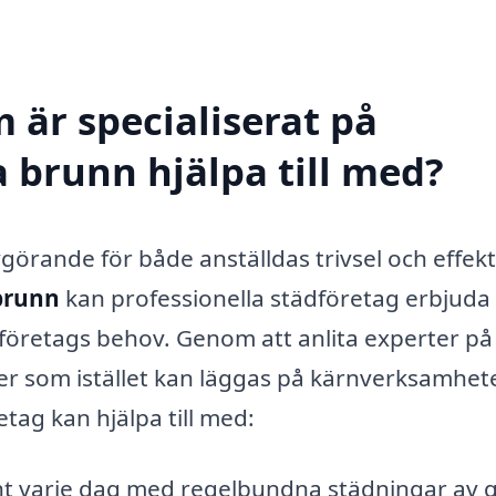
 är specialiserat på
a brunn hjälpa till med?
görande för både anställdas trivsel och effekti
 brunn
kan professionella städföretag erbjuda
t företags behov. Genom att anlita experter på
ser som istället kan läggas på kärnverksamhet
tag kan hjälpa till med:
ht varje dag med regelbundna städningar av g