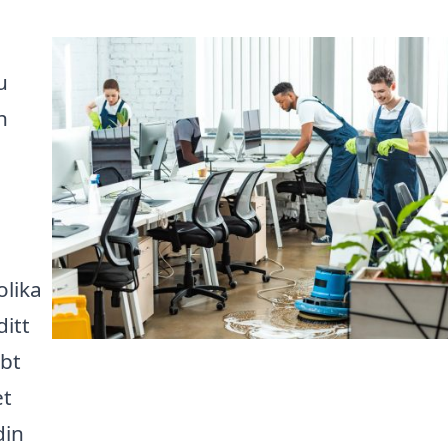
u
h
olika
itt
bt
et
din