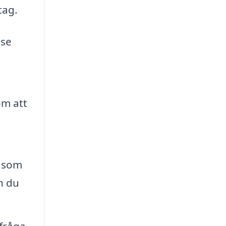
tag.
lse
om att
såsom
n du
 fråga