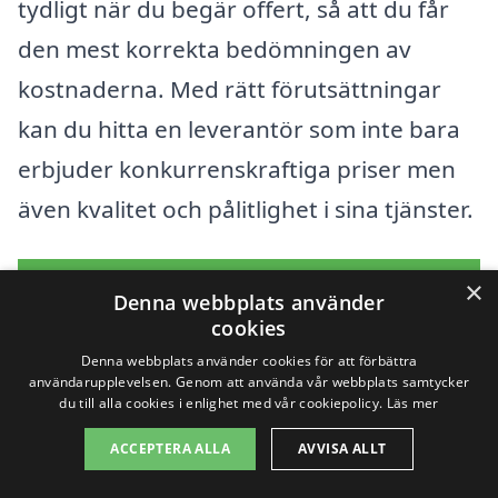
tydligt när du begär offert, så att du får
den mest korrekta bedömningen av
kostnaderna. Med rätt förutsättningar
kan du hitta en leverantör som inte bara
erbjuder konkurrenskraftiga priser men
även kvalitet och pålitlighet i sina tjänster.
Få 3 erbjudanden, gratis och utan
×
Denna webbplats använder
förpliktelser
cookies
Denna webbplats använder cookies för att förbättra
användarupplevelsen. Genom att använda vår webbplats samtycker
du till alla cookies i enlighet med vår cookiepolicy.
Läs mer
Sök efter en
ACCEPTERA ALLA
AVVISA ALLT