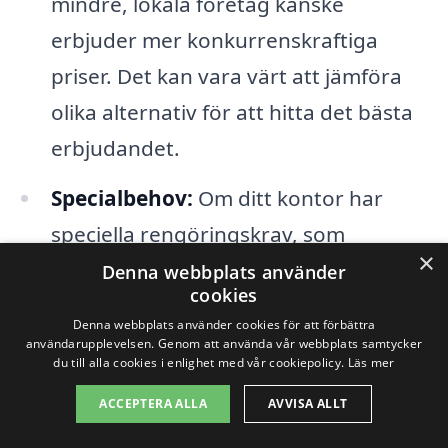
mindre, lokala företag kanske
erbjuder mer konkurrenskraftiga
priser. Det kan vara värt att jämföra
olika alternativ för att hitta det bästa
erbjudandet.
Specialbehov:
Om ditt kontor har
speciella rengöringskrav, som
×
allergivänliga produkter eller
Denna webbplats använder
cookies
miljövänlig städning, kan detta också
Denna webbplats använder cookies för att förbättra
påverka kostnaden.
användarupplevelsen. Genom att använda vår webbplats samtycker
du till alla cookies i enlighet med vår cookiepolicy.
Läs mer
Genom att samla in och jämföra offerter
ACCEPTERA ALLA
AVVISA ALLT
från olika företag som erbjuder