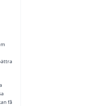
 om
bättra
a
sa
kan få