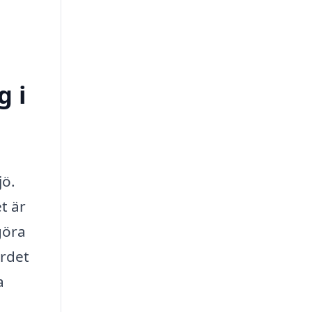
g i
jö.
t är
göra
ärdet
a