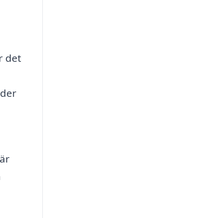
r det
yder
är
n