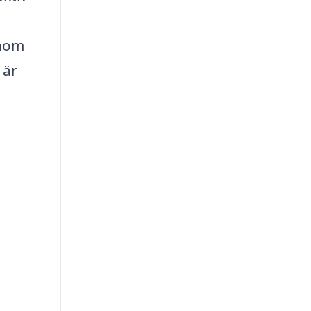
enom
 är