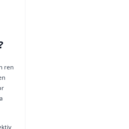
?
n ren
en
or
na
ektiv