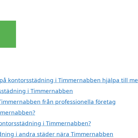
t på kontorsstädning i Timmernabben hjälpa till m
orsstädning i Timmernabben
 Timmernabben från professionella företag
immernabben?
 kontorsstädning i Timmernabben?
tädning i andra städer nära Timmernabben