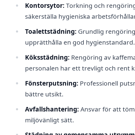
Kontorsytor:
Torkning och rengöring 
säkerställa hygieniska arbetsförhåll
Toalettstädning:
Grundlig rengöring 
upprätthålla en god hygienstandard.
Köksstädning:
Rengöring av kaffemask
personalen har ett trevligt och rent 
Fönsterputsning:
Professionell putsn
bättre utsikt.
Avfallshantering:
Ansvar för att töm
miljövänligt sätt.
Städning av gemensamma utrymm