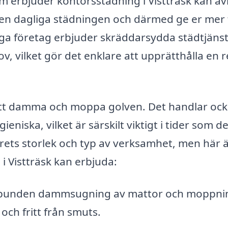
om erbjuder kontorsstädning i Vistträsk kan av
n dagliga städningen och därmed ge er mer 
a företag erbjuder skräddarsydda städtjäns
v, vilket gör det enklare att upprätthålla en 
att damma och moppa golven. Det handlar ock
eniska, vilket är särskilt viktigt i tider som d
ets storlek och typ av verksamhet, men här 
i Vistträsk kan erbjuda:
bunden dammsugning av mattor och moppni
 och fritt från smuts.