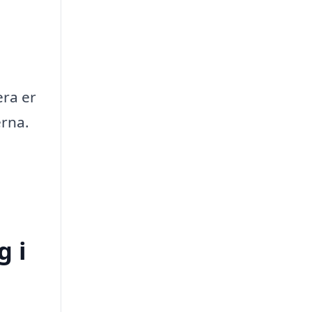
era er
erna.
g i