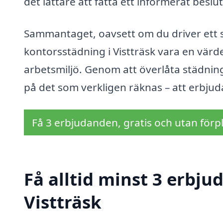
det lättare att fatta ett informerat beslut
Sammantaget, oavsett om du driver ett st
kontorsstädning i Vistträsk vara en värdef
arbetsmiljö. Genom att överlåta städninge
på det som verkligen räknas – att erbju
Få 3 erbjudanden, gratis och utan förpl
Få alltid minst 3 erbju
Vistträsk