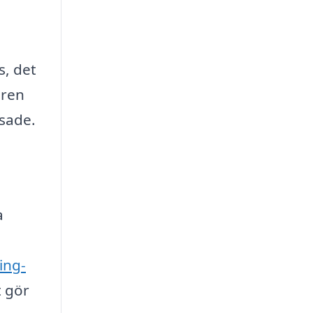
s, det
 ren
sade.
a
ing-
t gör