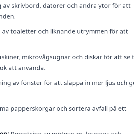
av skrivbord, datorer och andra ytor för att
anden.
av toaletter och liknande utrymmen för att
iner, mikrovågsugnar och diskar för att se til
kök att använda.
ing av fönster för att släppa in mer ljus och g
ma papperskorgar och sortera avfall på ett
en:
Rengöring av mötesrum, lounges och