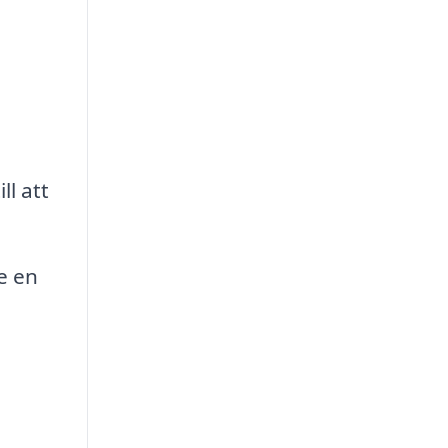
l att
e en