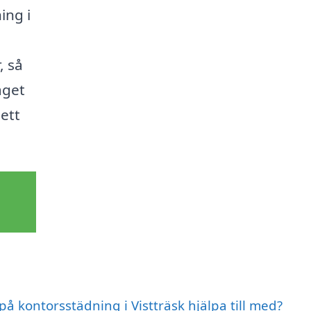
ing i
, så
aget
ett
på kontorsstädning i Vistträsk hjälpa till med?