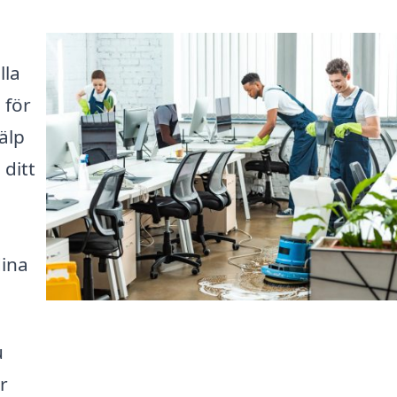
lla
 för
älp
 ditt
dina
u
r