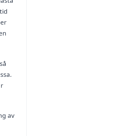
lasta
tid
ter
ren
så
essa.
är
ng av