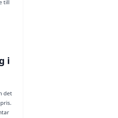
till
g i
n det
pris.
mtar