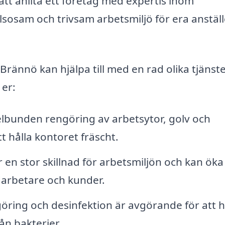
t anlita ett företag med expertis inom
lsosam och trivsam arbetsmiljö för era anstäl
rännö kan hjälpa till med en rad olika tjänste
 er:
bunden rengöring av arbetsytor, golv och
 hålla kontoret fräscht.
en stor skillnad för arbetsmiljön och kan öka
darbetare och kunder.
ring och desinfektion är avgörande för att h
ån bakterier.