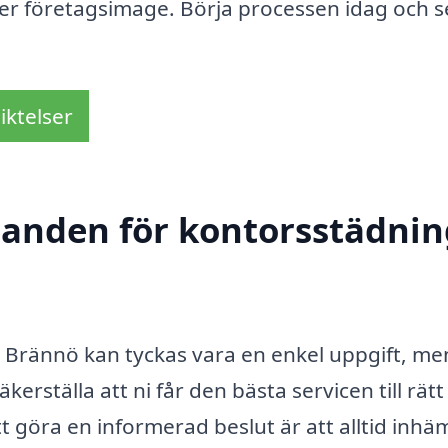
er företagsimage. Börja processen idag och se 
iktelser
danden för kontorsstädnin
 i Brännö kan tyckas vara en enkel uppgift, me
kerställa att ni får den bästa servicen till rätt 
t göra en informerad beslut är att alltid inhä