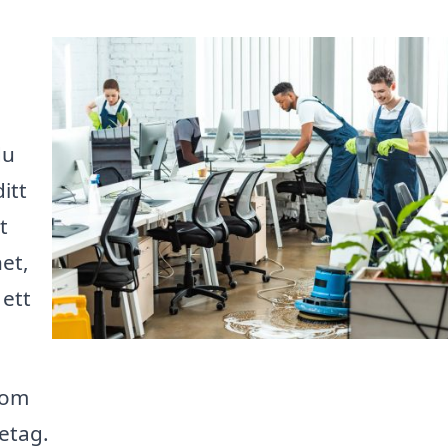
du
itt
t
et,
 ett
nom
retag.