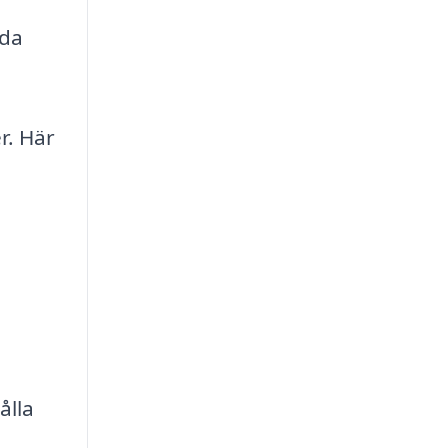
lda
r. Här
ålla