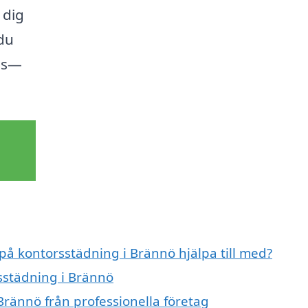
 dig
 du
nas—
 på kontorsstädning i Brännö hjälpa till med?
rsstädning i Brännö
Brännö från professionella företag