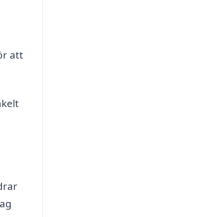
r att
nkelt
drar
tag