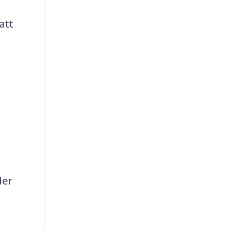
att
der