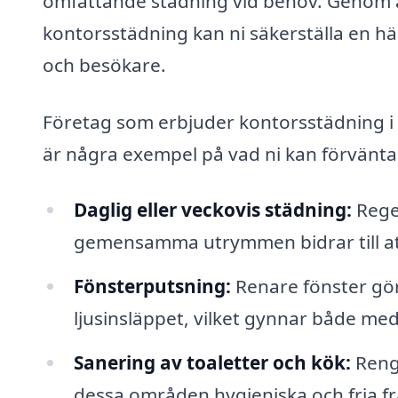
omfattande städning vid behov. Genom at
kontorsstädning kan ni säkerställa en hä
och besökare.
Företag som erbjuder kontorsstädning i B
är några exempel på vad ni kan förvänta
Daglig eller veckovis städning:
Regel
gemensamma utrymmen bidrar till att
Fönsterputsning:
Renare fönster gör 
ljusinsläppet, vilket gynnar både me
Sanering av toaletter och kök:
Rengö
dessa områden hygieniska och fria fr