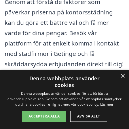
Genom att förstå de faktorer som
påverkar priserna på kontorsstädning
kan du göra ett bättre val och få mer
värde för dina pengar. Besök vår
plattform för att enkelt komma i kontakt
med städfirmor i Getinge och få
skräddarsydda erbjudanden direkt till dig!
×
Denna webbplats använder
Få 3 erbjudanden, gratis och utan
cookies
förpliktelser
Denna webbplats använder cookies för att förbättra
användarupplevelsen. Genom att använda vår webbplats samtycker
du till alla cookies i enlighet med vår cookiepolicy.
Läs mer
ACCEPTERA ALLA
AVVISA ALLT
Sök efter en