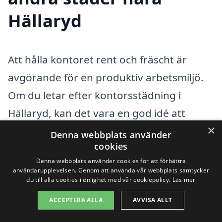
Hällaryd
Att hålla kontoret rent och fräscht är
avgörande för en produktiv arbetsmiljö.
Om du letar efter kontorsstädning i
Hällaryd, kan det vara en god idé att
×
också överväga alternativ i angränsande
Denna webbplats använder
cookies
städer. Detta kan ge dig möjlighet att
Denna webbplats använder cookies för att förbättra
jämföra tjänster och priser, vilket ofta
användarupplevelsen. Genom att använda vår webbplats samtycker
du till alla cookies i enlighet med vår cookiepolicy.
Läs mer
resulterar i ett bättre avtal.
ACCEPTERA ALLA
AVVISA ALLT
Det finns flera städer i närheten av