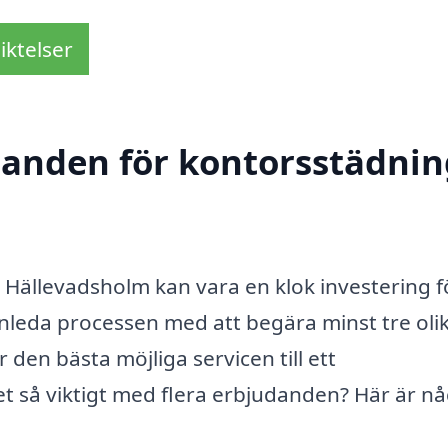
iktelser
danden för kontorsstädnin
i Hällevadsholm kan vara en klok investering f
 inleda processen med att begära minst tre oli
 den bästa möjliga servicen till ett
et så viktigt med flera erbjudanden? Här är n