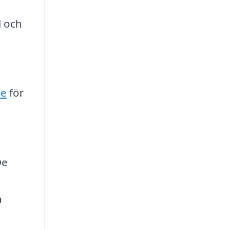
l och
se
för
De
a