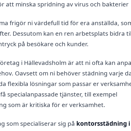
r att minska spridning av virus och bakterier
a frigör ni värdefull tid för era anställda, so
fter. Dessutom kan en ren arbetsplats bidra til
 intryck på besökare och kunder.
företag i Hällevadsholm är att ni ofta kan anp
behov. Oavsett om ni behöver städning varje d
da flexibla lösningar som passar er verksamhe
å specialanpassade tjänster, till exempel
ing som är kritiska för er verksamhet.
tag som specialiserar sig på
kontorsstädning i