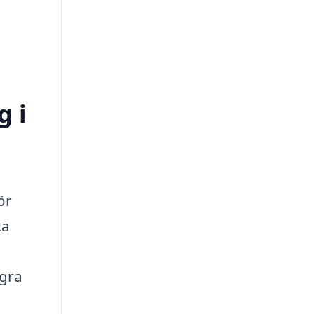
g i
ör
ka
ågra