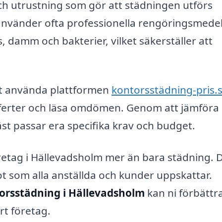
och utrustning som gör att städningen utförs
De använder ofta professionella rengöringsmede
 damm och bakterier, vilket säkerställer att
elt använda plattformen
kontorsstädning-pris.
offerter och läsa omdömen. Genom att jämföra
äst passar era specifika krav och budget.
retag i Hällevadsholm mer än bara städning. 
got som alla anställda och kunder uppskattar.
orsstädning i Hällevadsholm
kan ni förbättr
rt företag.