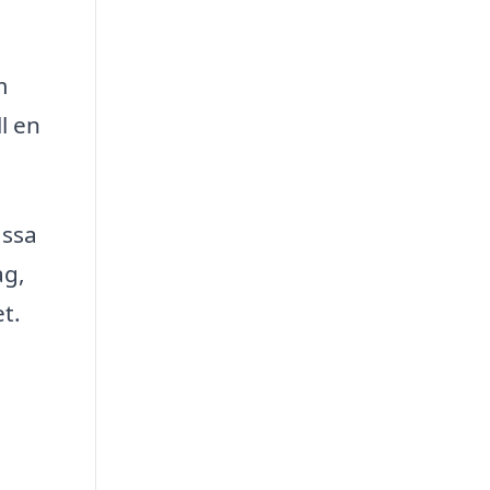
m
l en
assa
ag,
t.