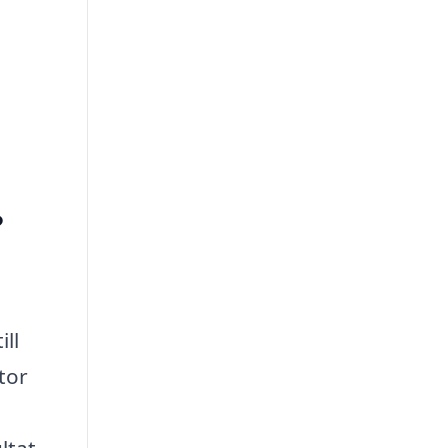
?
ill
tor
ltat