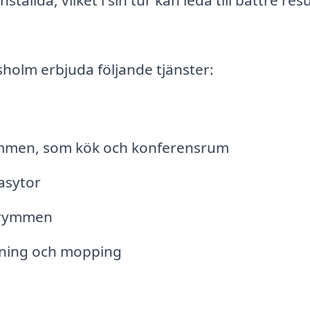
sholm erbjuda följande tjänster:
men, som kök och konferensrum
asytor
utrymmen
gning och mopping