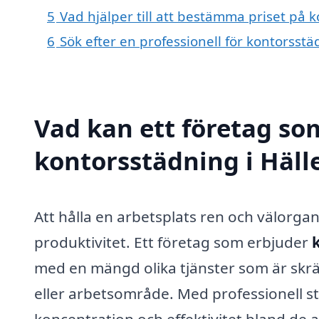
5
Vad hjälper till att bestämma priset på 
6
Sök efter en professionell för kontorsst
Vad kan ett företag som
kontorsstädning i Häll
Att hålla en arbetsplats ren och välorga
produktivitet. Ett företag som erbjuder
med en mängd olika tjänster som är skr
eller arbetsområde. Med professionell s
koncentration och effektivitet bland de ans