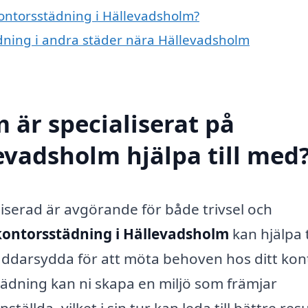
kontorsstädning i Hällevadsholm?
ädning i andra städer nära Hällevadsholm
 är specialiserat på
evadsholm hjälpa till med
niserad är avgörande för både trivsel och
kontorsstädning i Hällevadsholm
kan hjälpa t
äddarsydda för att möta behoven hos ditt kon
tädning kan ni skapa en miljö som främjar
tällda, vilket i sin tur kan leda till bättre resu