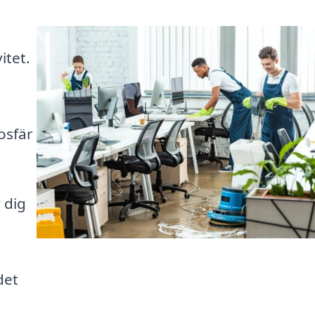
itet.
osfär
 dig
det