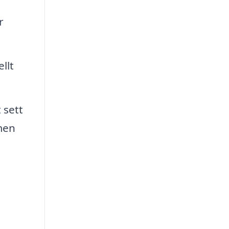
r
llt
 sett
mmen