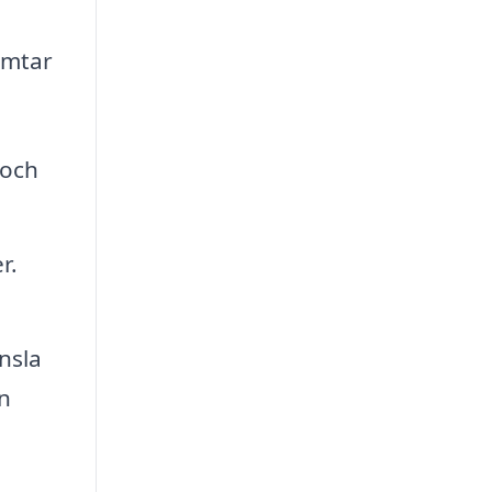
hämtar
 och
r.
nsla
en