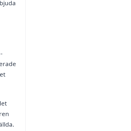
rbjuda
-
serade
et
det
 ren
ällda.