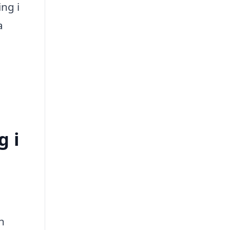
ng i
a
g i
n