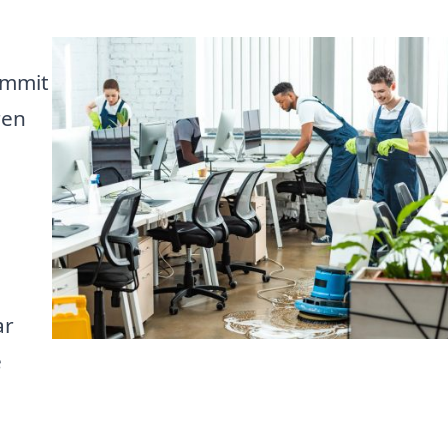
ommit
ren
m
ar
e